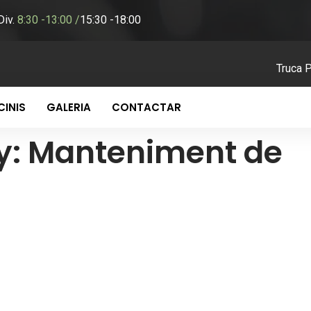
-Div.
8:30 -13:00 /
15:30 -18:00
Truca 
INIS
GALERIA
CONTACTAR
y:
Manteniment de